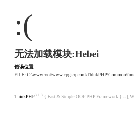
:(
无法加载模块:Hebei
错误位置
FILE: C:\wwwroot\www.cpgsrq.com\ThinkPHP\Common\fun
3.1.3
ThinkPHP
{ Fast & Simple OOP PHP Framework } -- 