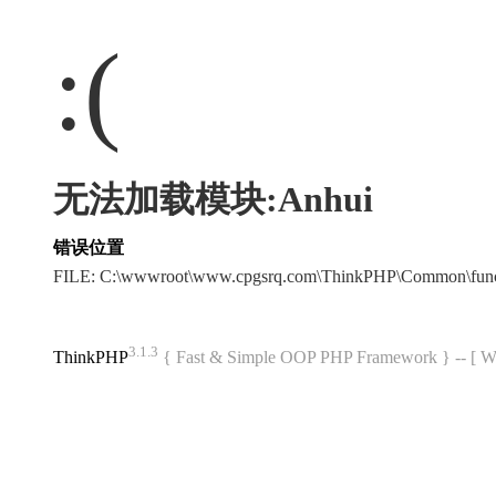
:(
无法加载模块:Anhui
错误位置
FILE: C:\wwwroot\www.cpgsrq.com\ThinkPHP\Common\fun
3.1.3
ThinkPHP
{ Fast & Simple OOP PHP Framework } -- 